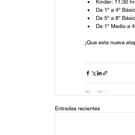
Kinder: 11:30 hr
De 1º a 4º Básic
De 5º a 8º Básic
De 1º Medio a 4
¡Que esta nueva etap
Entradas recientes